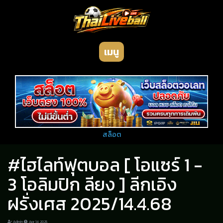
เมนู
สล็อต
#ไฮไลท์ฟุตบอล [ โอแซร์ 1 -
3 โอลิมปิก ลียง ] ลีกเอิง
ฝรั่งเศส 2025/14.4.68
Admin
Apr 14 2025