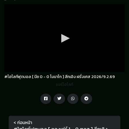
#ไฮไลท์ฟุตบอล [ นีซ 0 - 0 โมนาโก ] ลีกเอิง ฝรั่งเศส 2026/9.2.69
แชร์ไฮไลท์
< ก่อนหน้า