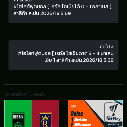
#ไฮไลท์ฟุตบอล [ เรอัล โอเบียโด้ 0 - 1 อลาเบส ]
ลาลีก้า สเปน 2026/18.5.69
ถัดไป >
#ไฮไลท์ฟุตบอล [ เรอัล โซเซียดาด 3 - 4 บาเลน
เซีย ] ลาลีก้า สเปน 2026/18.5.69
ไฮไลท์อื่นๆที่น่าสนใจ