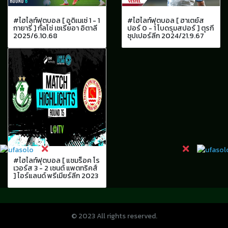
#ไฮไลท์ฟุตบอล [ อูดิเนเซ่ 1 - 1
#ไฮไลท์ฟุตบอล [ ฮาเตย์ส
กายารี่ ] กัลโช่ เซเรียอา อิตาลี
ปอร์ 0 - 1 โบดรุมสปอร์ ] ตุรกี
2025/6.10.68
ซุปเปอร์ลีก 2024/21.9.67
#ไฮไลท์ฟุตบอล [ แชมร็อค โร
เวอร์ส 3 - 2 เซนต์ แพตทริคส์
] ไอร์แลนด์ พรีเมียร์ลีก 2023
© 2023 All rights reserved.