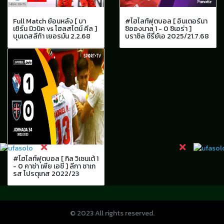
Full Match ย้อนหลัง [ บา
#ไฮไลท์ฟุตบอล [ อินเตอร์นา
เยิร์น มิวนิค vs โฮลสไตน์ คีล ]
ซิอองนาล 1 - 0 ซิเอร่า ]
บุนเดสลีก้า เยอรมัน 2.2.68
บราซิล ซีรี่ย์เอ 2025/21.7.68
#ไฮไลท์ฟุตบอล [ กิล วิเซนเต้ 1
- 0 คาซ่า เพีย เอซี ] ลีกา ซาเก
รส โปรตุเกส 2022/23
© 2023 All rights reserved.