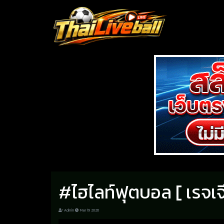
#ไฮไลท์ฟุตบอล [ เรจเจี
Admin
Mar 19 2026