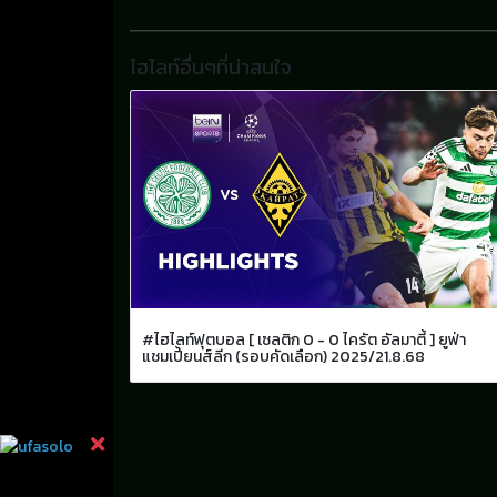
ไฮไลท์อื่นๆที่น่าสนใจ
#ไฮไลท์ฟุตบอล [ เซลติก 0 - 0 ไครัต อัลมาตี้ ] ยูฟ่า
แชมเปี้ยนส์ลีก (รอบคัดเลือก) 2025/21.8.68