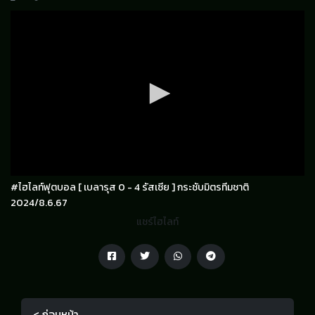
#ไฮไลท์ฟุตบอล [ เบลารุส 0 - 4 รัสเซีย ] กระชับมิตรทีมชาติ
2024/8.6.67
แชร์ไฮไลท์
< ก่อนหน้า