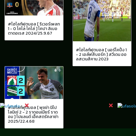
#ไฮไลท์ฟุตบอล [ ริเวอร์เพลท
1 - 0 โคโล โคโล่ ] โคปา ลิเบอ
ตาดอเรส 2024/25.9.67
#ไฮไลท์ฟุตบอล [ นอร์โคปิ้ง 1
- 2 เอล์ฟส์บอร์ก ] สวีเดน ออ
ลสเวนส์คาน 2023
#ไฮไลท์ฟุตบอล [ พุชช่า นิโป
โลมิเช่ 2 - 2 ราดอมเมียร์ ราด
อม ] โปแลนด์ เอ็คสตรัคลาซ่า
2025/22.4.68