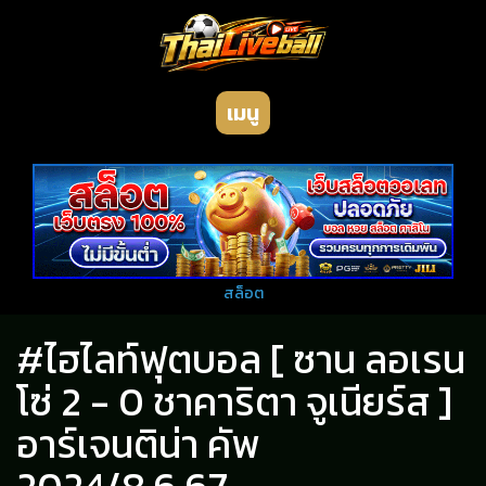
เมนู
สล็อต
#ไฮไลท์ฟุตบอล [ ซาน ลอเรน
โซ่ 2 - 0 ชาคาริตา จูเนียร์ส ]
อาร์เจนติน่า คัพ