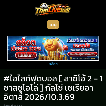
เมนู
สล็อต
#ไฮไลท์ฟุตบอล [ ลาซิโอ้ 2 - 1
ซาสซูโอโล่ ] กัลโช่ เซเรียอา
อิตาลี 2026/10.3.69
Admin
Mar 11 2026