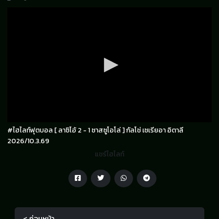
#ไฮไลท์ฟุตบอล [ ลาซิโอ้ 2 - 1 ซาสซูโอโล่ ] กัลโช่ เซเรียอา อิตาลี
2026/10.3.69
แชร์ไฮไลท์
< ก่อนหน้า