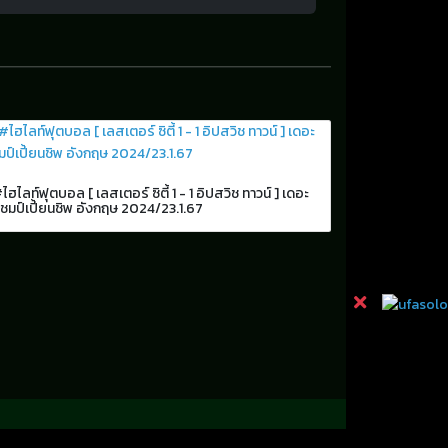
ไฮไลท์ฟุตบอล [ เลสเตอร์ ซิตี้ 1 - 1 อิปสวิช ทาวน์ ] เดอะ
ชมป์เปี้ยนชิพ อังกฤษ 2024/23.1.67