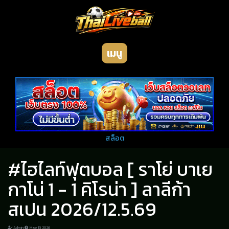
เมนู
สล็อต
#ไฮไลท์ฟุตบอล [ ราโย่ บาเย
กาโน่ 1 - 1 คิโรน่า ] ลาลีก้า
สเปน 2026/12.5.69
Admin
May 13 2026