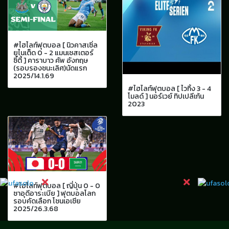
#ไฮไลท์ฟุตบอล [ นิวคาสเซิ่ล
ยูไนเต็ด 0 - 2 แมนเชสเตอร์
ซิตี้ ] คาราบาว คัพ อังกฤษ
(รอบรองชนะเลิศ)นัดแรก
2025/14.1.69
#ไฮไลท์ฟุตบอล [ ไวกิ้ง 3 - 4
โมลด์ ] นอร์เวย์ ทิปเปลีเก้น
2023
#ไฮไลท์ฟุตบอล [ ญี่ปุ่น 0 - 0
ซาอุดีอาระเบีย ] ฟุตบอลโลก
รอบคัดเลือก โซนเอเชีย
2025/26.3.68