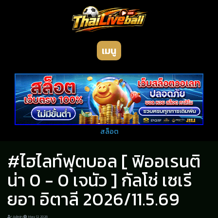
เมนู
สล็อต
#ไฮไลท์ฟุตบอล [ ฟิออเรนติ
น่า 0 - 0 เจนัว ] กัลโช่ เซเรี
ยอา อิตาลี 2026/11.5.69
Admin
May 12 2026