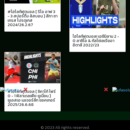
#ไฮไลท์ฟุตบอล [ ริโอ อาฟ 3
- 3 สปอร์ติ้ง ลิสบอน ] ลีกา ซา
เกรส โปรตุเกส
2024/26.2.67
ไฮไลท์ฟุตบอล! เอซีมิลาน 2 -
0 ลาซิโอ & กัลโช่เซเรียอา
อิตาลี 2022/23
#ไฮไลท์ฟุตบอล [ ชิคาโก้ ไฟร์
0 - 1 ฟิลาเดลเฟีย ยูเนี่ยน ]
ยูเอสเอ เมเจอร์ลีก ซอคเกอร์
2025/26.6.68
© 2023 All rights reserved.