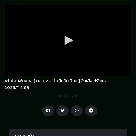
#ไฮไลท์ฟุตบอล [ ตูลูส 2 - 1 โอลิมปิก ลียง ] ลีกเอิง ฝรั่งเศส
2026/11.5.69
แชร์ไฮไลท์
< ก่อนหน้า