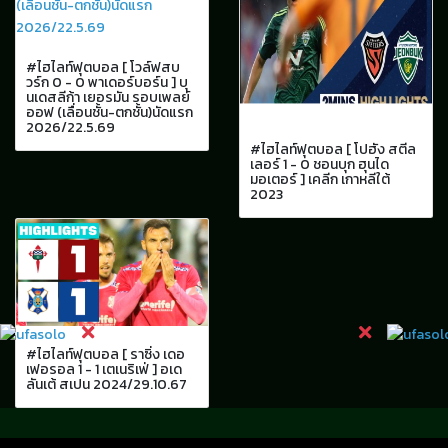
#ไฮไลท์ฟุตบอล [ โวล์ฟสบ
วร์ก 0 - 0 พาเดอร์บอร์น ] บุ
นเดสลีก้า เยอรมัน รอบเพลย์
ออฟ (เลื่อนชั้น-ตกชั้น)นัดแรก
2026/22.5.69
#ไฮไลท์ฟุตบอล [ โปฮัง สตีล
เลอร์ 1 - 0 ชอนบุก ฮุนได
มอเตอร์ ] เคลีก เกาหลีใต้
2023
#ไฮไลท์ฟุตบอล [ ราซิ่ง เดอ
เฟอรอล 1 - 1 เตเนริเฟ่ ] อเด
ลันเต้ สเปน 2024/29.10.67