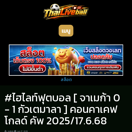
เมนู
สล็อต
#ไฮไลท์ฟุตบอล [ จาเมก้า 0
- 1 กัวเตมาลา ] คอนคาเคฟ
โกลด์ คัพ 2025/17.6.68
Admin
Jun 17 2025