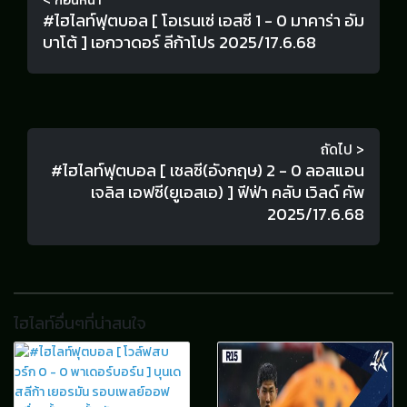
#ไฮไลท์ฟุตบอล [ โอเรนเซ่ เอสซี 1 - 0 มาคาร่า อัม
บาโต้ ] เอกวาดอร์ ลีก้าโปร 2025/17.6.68
ถัดไป >
#ไฮไลท์ฟุตบอล [ เชลซี(อังกฤษ) 2 - 0 ลอสแอน
เจลิส เอฟซี(ยูเอสเอ) ] ฟีฟ่า คลับ เวิลด์ คัพ
2025/17.6.68
ไฮไลท์อื่นๆที่น่าสนใจ