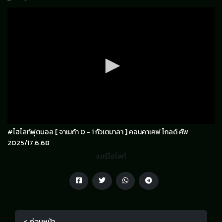
#ไฮไลท์ฟุตบอล [ จาเมก้า 0 - 1 กัวเตมาลา ] คอนคาเคฟ โกลด์ คัพ
2025/17.6.68
แชร์ไฮไลท์
< ก่อนหน้า