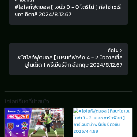
#ไฮไลท์ฟุตบอล [ เจนัว 0 - 0 โตริโน่ ] กัลโช่ เซเรี
ยอา อิตาลี 2024/8.12.67
ถัดไป >
#ไฮไลท์ฟุตบอล [ เบรนท์ฟอร์ด 4 - 2 นิวคาสเซิ่ล
ยูไนเต็ด ] พรีเมียร์ลีก อังกฤษ 2024/8.12.67
ไฮไลท์อื่นๆที่น่าสนใจ