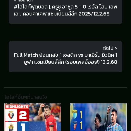
#ไฮไลท์ฟุตบอล [ ครูซ อาซูล 5 - 0 เรอัล โฮป เอฟ
เอ ] คอนคาเคฟ แชมเปี้ยนส์ลีก 2025/12.2.68
ถัดไป >
Full Match ย้อนหลัง [ เซลติก vs บาเยิร์น มิวนิค ]
ยูฟ่า แชมเปี้ยนส์ลีก (รอบเพลย์ออฟ) 13.2.68
ไฮไลท์อื่นๆที่น่าสนใจ