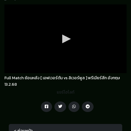
Full Match ย้อนหลัง [ เอฟเวอร์ตัน vs ลิเวอร์พูล ] พรีเมียร์ลีก อังกฤษ
13.2.68
แชร์ไฮไลท์
< ก่อนหน้า