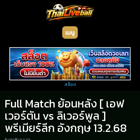
เมนู
สล็อต
Full Match ย้อนหลัง [ เอฟ
เวอร์ตัน vs ลิเวอร์พูล ]
พรีเมียร์ลีก อังกฤษ 13.2.68
Admin
Feb 14 2025