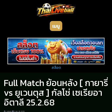
เมนู
สล็อต
Full Match ย้อนหลัง [ กายารี่
vs ยูเวนตุส ] กัลโช่ เซเรียอา
อิตาลี 25.2.68
Admin
Feb 26 2025