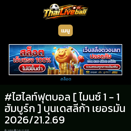
เมนู
สล็อต
#ไฮไลท์ฟุตบอล [ ไมนซ์ 1 - 1
ฮัมบูร์ก ] บุนเดสลีก้า เยอรมัน
2026/21.2.69
Admin
Feb 22 2026