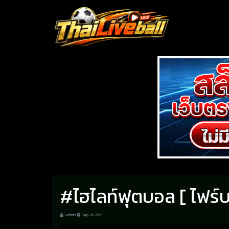
#ไฮไลท์ฟุตบอล [ ไฟร์บวร
Admin
Sep 26 2025