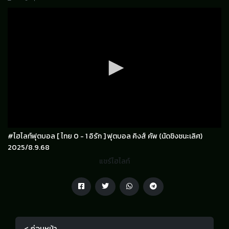
#ไฮไลท์ฟุตบอล [ ไทย 0 - 1 อิรัก ] ฟุตบอล คิงส์ คัพ (นัดชิงชนะเลิศ)
2025/8.9.68
แชร์ไฮไลท์
< ก่อนหน้า