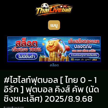
เมนู
สล็อต
#ไฮไลท์ฟุตบอล [ ไทย 0 - 1
อิรัก ] ฟุตบอล คิงส์ คัพ (นัด
ชิงชนะเลิศ) 2025/8.9.68
Admin
Sep 08 2025