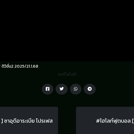
 ดิวิชั่น2 2025/21.1.68
แชร์ไฮไลท์
 ] ซาอุดีอาระเบีย โปรเฟส
#ไฮไลท์ฟุตบอล [ โค