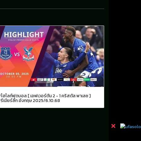
ไฮไลท์ฟุตบอล [ เอฟเวอร์ตัน 2 - 1 คริสตัล พาเลซ ]
รีเมียร์ลีก อังกฤษ 2025/6.10.68