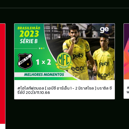
#
#ไฮไลท์ฟุตบอล [ เอบีซี อาร์เอ็น 1 - 2 มิราสโซล ] บราซิล ซี
พ
รี่ย์บี 2023/11.10.66