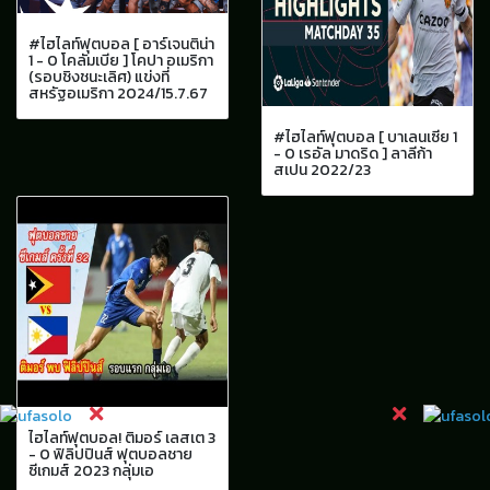
#ไฮไลท์ฟุตบอล [ อาร์เจนติน่า
1 - 0 โคลัมเบีย ] โคปา อเมริกา
(รอบชิงชนะเลิศ) แข่งที่
สหรัฐอเมริกา 2024/15.7.67
#ไฮไลท์ฟุตบอล [ บาเลนเซีย 1
- 0 เรอัล มาดริด ] ลาลีก้า
สเปน 2022/23
ไฮไลท์ฟุตบอล! ติมอร์ เลสเต 3
- 0 ฟิลิปปินส์ ฟุตบอลชาย
ซีเกมส์ 2023 กลุ่มเอ