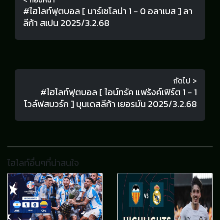
#ไฮไลท์ฟุตบอล [ บาร์เซโลน่า 1 - 0 อลาเบส ] ลา
ลีก้า สเปน 2025/3.2.68
ถัดไป >
#ไฮไลท์ฟุตบอล [ ไอน์ทรัค แฟร้งค์เฟิร์ต 1 - 1
โวล์ฟสบวร์ก ] บุนเดสลีก้า เยอรมัน 2025/3.2.68
ไฮไลท์อื่นๆที่น่าสนใจ