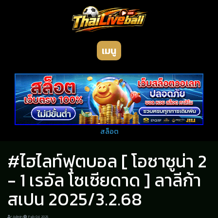
เมนู
สล็อต
#ไฮไลท์ฟุตบอล [ โอซาซูน่า 2
- 1 เรอัล โซเซียดาด ] ลาลีก้า
สเปน 2025/3.2.68
Admin
Feb 04 2025