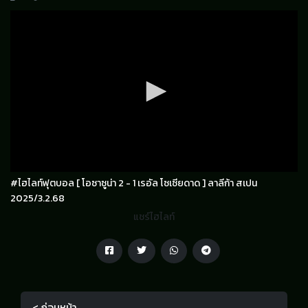
#ไฮไลท์ฟุตบอล [ โอซาซูน่า 2 - 1 เรอัล โซเซียดาด ] ลาลีก้า สเปน
2025/3.2.68
แชร์ไฮไลท์
< ก่อนหน้า