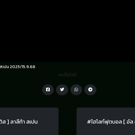
้า สเปน 2025/15.9.68
แชร์ไฮไลท์
ิส ] ลาลีก้า สเปน
#ไฮไลท์ฟุตบอล [ อัล อ