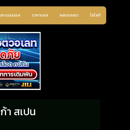
งคะแนนบอล
ราคาบอล
ผลบอลสด
ไฮไลท์
ีก้า สเปน