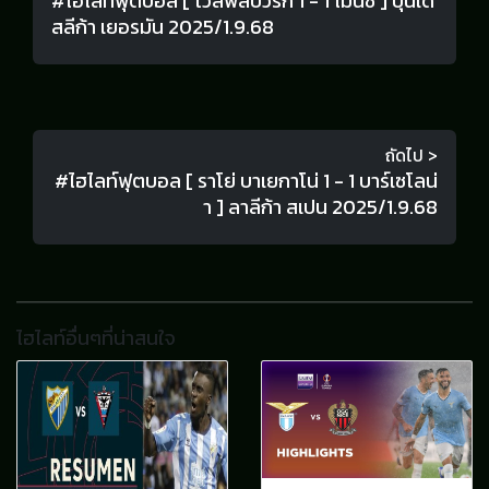
#ไฮไลท์ฟุตบอล [ โวล์ฟสบวร์ก 1 - 1 ไมนซ์ ] บุนเด
สลีก้า เยอรมัน 2025/1.9.68
ถัดไป >
#ไฮไลท์ฟุตบอล [ ราโย่ บาเยกาโน่ 1 - 1 บาร์เซโลน่
า ] ลาลีก้า สเปน 2025/1.9.68
ไฮไลท์อื่นๆที่น่าสนใจ