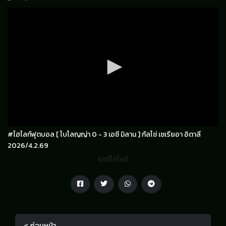
#ไฮไลท์ฟุตบอล [ โบโลญญ่า 0 - 3 เอซี มิลาน ] กัลโช่ เซเรียอา อิตาลี
2026/4.2.69
แชร์ไฮไลท์
< ก่อนหน้า