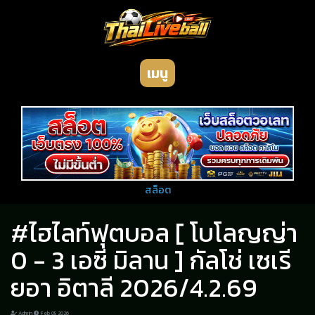
เมนู
สล็อต
#ไฮไลท์ฟุตบอล [ โบโลญญ่า
0 - 3 เอซี มิลาน ] กัลโช่ เซเรี
ยอา อิตาลี 2026/4.2.69
Admin
Feb 05 2026