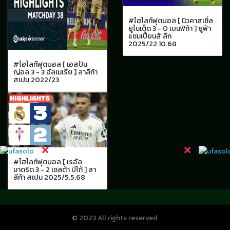
#ไฮไลท์ฟุตบอล [ นิวคาสเซิ่ล
ยูไนเต็ด 3 - 0 เบนฟิก้า ] ยูฟ่า
แชมเปี้ยนส์ ลีก
2025/22.10.68
#ไฮไลท์ฟุตบอล [ เอสปัน
ญ่อล 3 - 3 อัลเมเรีย ] ลาลีก้า
สเปน 2022/23
#ไฮไลท์ฟุตบอล [ เรอัล
มาดริด 3 - 2 เซลต้า บีโก้ ] ลา
ลีก้า สเปน 2025/5.5.68
© 2023 All rights reserved.