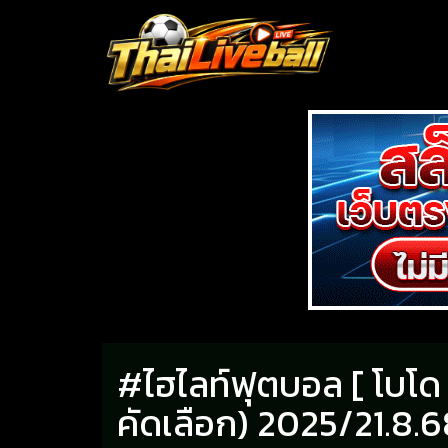
#ไฮไลท์ฟุตบอล [ โบโด ก
คัดเลือก) 2025/21.8.