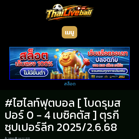
เมนู
สล็อต
#ไฮไลท์ฟุตบอล [ โบดรุมส
ปอร์ 0 - 4 เบซิคตัส ] ตุรกี
ซุปเปอร์ลีก 2025/2.6.68
Admin
Jun 02 2025