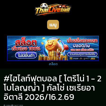
เมนู
สล็อต
#ไฮไลท์ฟุตบอล [ โตริโน่ 1 - 2
โบโลญญ่า ] กัลโช่ เซเรียอา
อิตาลี 2026/16.2.69
Admin
Feb 17 2026