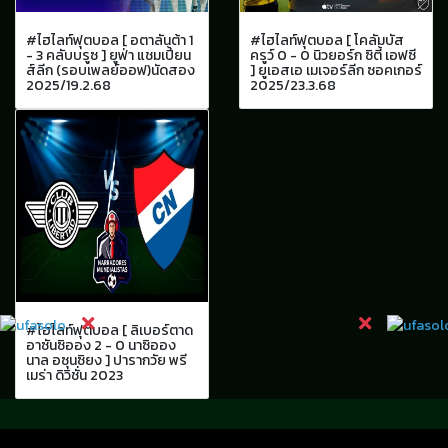
#ไฮไลท์ฟุตบอล [ อตาลันต้า 1
#ไฮไลท์ฟุตบอล [ โคลัมบัส
- 3 คลับบรูซ ] ยูฟ่า แชมเปี้ยน
ครูว์ 0 - 0 นิวยอร์ก ซิตี้ เอฟซี
ส์ลีก (รอบเพลย์ออฟ)นัดสอง
] ยูเอสเอ เมเจอร์ลีก ซอคเกอร์
2025/19.2.68
2025/23.3.68
#ไฮไลท์ฟุตบอล [ ลิเบอร์ตาด
อาซันซิออง 2 - 0 นาซิออง
นาล อซุนซิยง ] ปารากวัย พรี
เมร่า ดิวิชั่น 2023