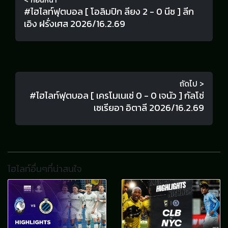
#ไฮไลท์ฟุตบอล [ โอลิมปิก ลียง 2 - 0 นีซ ] ลีก
เอิง ฝรั่งเศส 2026/16.2.69
ถัดไป >
#ไฮไลท์ฟุตบอล [ เครโมเนเซ่ 0 - 0 เจนัว ] กัลโช่
เซเรียอา อิตาลี 2026/16.2.69
ไฮไลท์อื่นๆที่น่าสนใจ