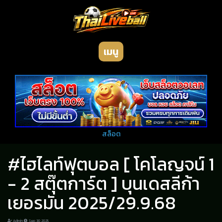
เมนู
สล็อต
#ไฮไลท์ฟุตบอล [ โคโลญจน์ 1
- 2 สตุ๊ตการ์ต ] บุนเดสลีก้า
เยอรมัน 2025/29.9.68
Admin
Sep 30 2025