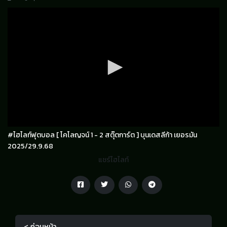
#ไฮไลท์ฟุตบอล [ โคโลญจน์ 1 - 2 สตุ๊ตการ์ต ] บุนเดสลีก้า เยอรมัน
2025/29.9.68
แชร์ไฮไลท์
< ก่อนหน้า