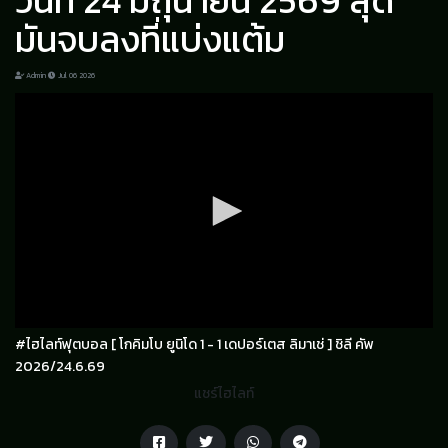
วันที่ 24 มิถุนายน 2569 สุด
มันจบลงที่แบ่งแต้ม
Admin
Jul 06 2026
#ไฮไลท์ฟุตบอล [ โกคิมโบ ยูนิโด 1 - 1 เดปอร์เตส ลิมาเช่ ] ชิลี คัพ
2026/24.6.69
แชร์ไฮไลท์