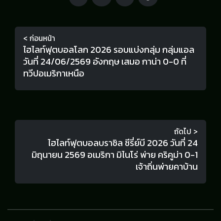
< ก่อนหน้า
ไฮไลท์ฟุตบอลโลก 2026 รอบแบ่งกลุ่ม กลุ่มแอล
วันที่ 24/06/2569 อังกฤษ เสมอ กาน่า 0-0 ที่
ทวีปอเมริกาเหนือ
ถัดไป >
ไฮไลท์ฟุตบอลบราซิล ซีรี่ย์บี 2026 วันที่ 24
มิถุนายน 2569 อเมริกา มิไนโร่ พ่าย คริคูม่า 0-1
เจ้าถิ่นพ่ายคาบ้าน