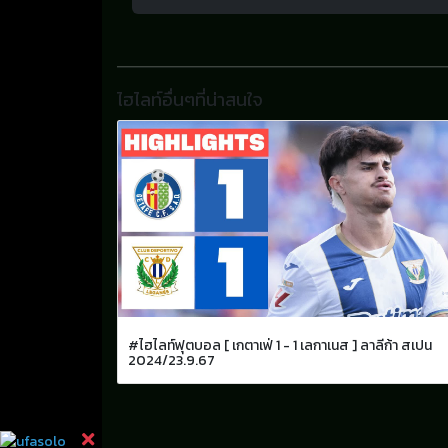
ไฮไลท์อื่นๆที่น่าสนใจ
#ไฮไลท์ฟุตบอล [ เกตาเฟ่ 1 - 1 เลกาเนส ] ลาลีก้า สเปน
2024/23.9.67