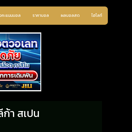
งคะแนนบอล
ราคาบอล
ผลบอลสด
ไฮไลท์
ีก้า สเปน