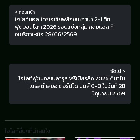
< ก่อนหน้า
ไฮไลท์บอล โครเอเชียพลิกชนะกาน่า 2-1 ศึก
ฟุตบอลโลก 2026 รอบแบ่งกลุ่ม กลุ่มแอล ที่
อเมริกาเหนือ 28/06/2569
ถัดไป >
ไฮไลท์ฟุตบอลเบลารุส พรีเมียร์ลีก 2026 ดินาโม
เบรสต์ เสมอ ตอร์ปิโด มินส์ 0-0 ในวันที่ 28
มิถุนายน 2569
ไฮไลท์อื่นๆที่น่าสนใจ