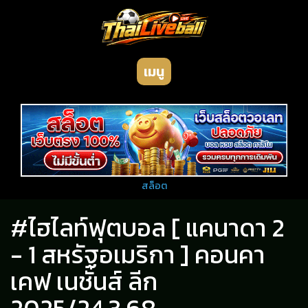
เมนู
สล็อต
#ไฮไลท์ฟุตบอล [ แคนาดา 2
- 1 สหรัฐอเมริกา ] คอนคา
เคฟ เนชั่นส์ ลีก