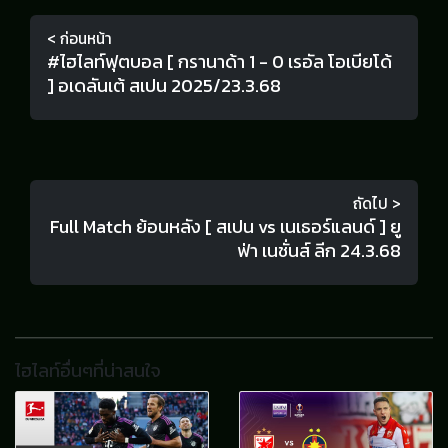
< ก่อนหน้า
#ไฮไลท์ฟุตบอล [ กรานาด้า 1 - 0 เรอัล โอเบียโด้
] อเดลันเต้ สเปน 2025/23.3.68
ถัดไป >
Full Match ย้อนหลัง [ สเปน vs เนเธอร์แลนด์ ] ยู
ฟ่า เนชั่นส์ ลีก 24.3.68
ไฮไลท์อื่นๆที่น่าสนใจ