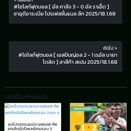
#ไฮไลท์ฟุตบอล [ อัล คาลีจ 3 - 0 อัล ราเอ็ด ]
ซาอุดีอาระเบีย โปรเฟสชั่นแนล ลีก 2025/18.1.68
ถัดไป >
#ไฮไลท์ฟุตบอล [ เอสปันญ่อล 2 - 1 เรอัล บายา
โดลิด ] ลาลีก้า สเปน 2025/18.1.68
ไฮไลท์อื่นๆที่น่าสนใจ
ลดโปรแกรมแข่ง! เอฟเอฟ คัพ
ยกเลิกนัดรีเพลย์เกมรอบ 3