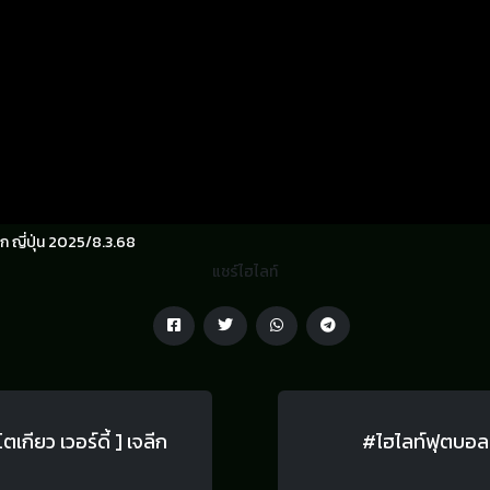
ีก ญี่ปุ่น 2025/8.3.68
แชร์ไฮไลท์
ตเกียว เวอร์ดี้ ] เจลีก
#ไฮไลท์ฟุตบอล [