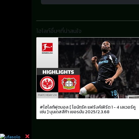
ไฮไลท์อื่นๆที่น่าสนใจ
#ไฮไลท์ฟุตบอล [ ไอน์ทรัค แฟร้งค์เฟิร์ต 1 - 4 เลเวอร์คู
เซ่น ] บุนเดสลีก้า เยอรมัน 2025/2.3.68