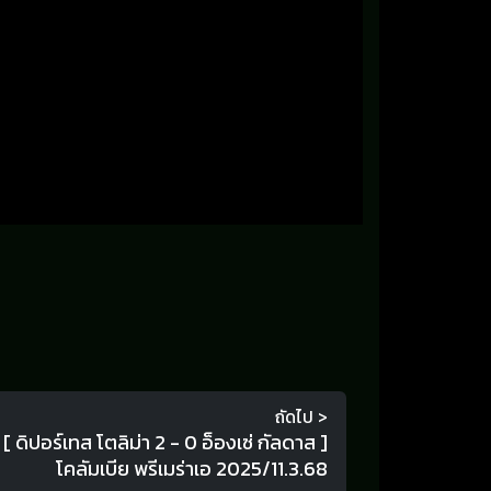
ถัดไป >
 ดิปอร์เทส โตลิม่า 2 - 0 อ็องเซ่ กัลดาส ]
โคลัมเบีย พรีเมร่าเอ 2025/11.3.68