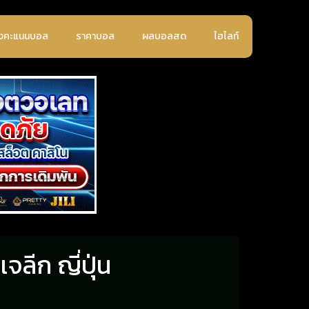
งคะแนนบอล
ราคาบอล
ผลบอลสด
ไฮไลท์
จลีก ญี่ปุ่น