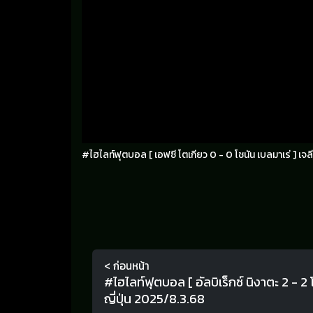
#ไฮไลท์ฟุตบอล [ เอฟซี โตเกียว 0 - 0 โชนัน เบลมาเร่ ] เจล
< ก่อนหน้า
#ไฮไลท์ฟุตบอล [ อัลบิเร็กซ์ นิงาตะ 2 - 2 โ
ญี่ปุ่น 2025/8.3.68