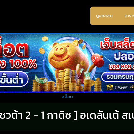
ดูบอลสด
ตารา
สล็อต
เซวต้า 2 - 1 กาดิซ ] อเดลันเต้