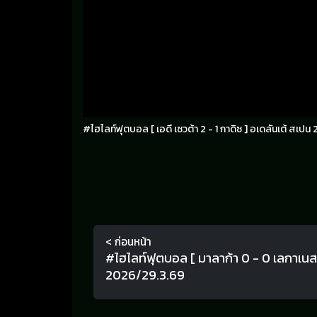
#ไฮไลท์ฟุตบอล [ เอดี เซวต้า 2 - 1 กาดิซ ] อเดลันเต้ สเป
< ก่อนหน้า
#ไฮไลท์ฟุตบอล [ มาลาก้า 0 - 0 เลกาเนส 
2026/29.3.69