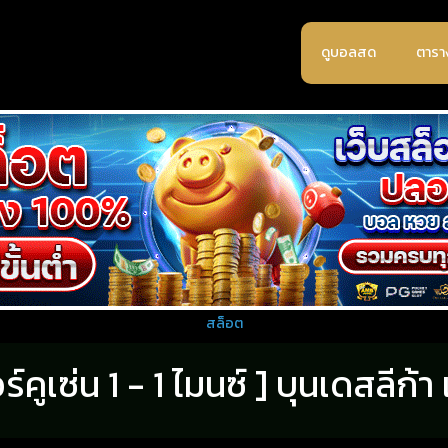
ดูบอลสด
ตารา
สล็อต
์คูเซ่น 1 - 1 ไมนซ์ ] บุนเดสลีก