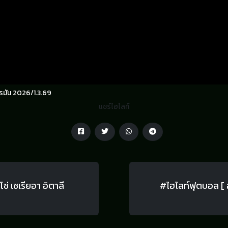
ยอรมัน 2026/1.3.69
แชร์ไฮไลท์
โช่ เซเรียอา อิตาลี
#ไฮไลท์ฟุตบอล [ ฮอ