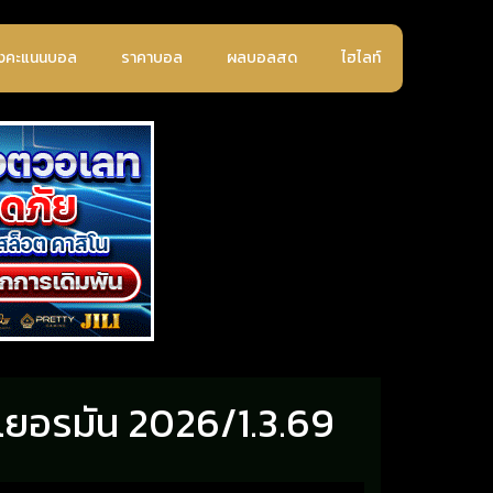
งคะแนนบอล
ราคาบอล
ผลบอลสด
ไฮไลท์
้า เยอรมัน 2026/1.3.69