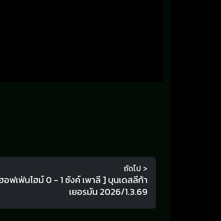
ถัดไป >
ฟเฟ่นไฮม์ 0 - 1 ซังค์ เพาลี ] บุนเดสลีก้า
เยอรมัน 2026/1.3.69