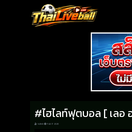
#ไฮไลท์ฟุตบอล [ เลอ อา
Admin
Feb 17 2026