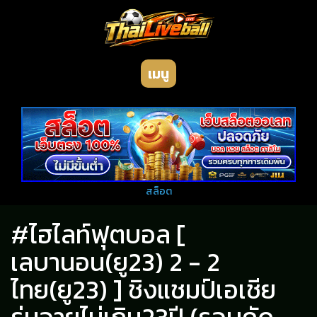
เมนู
สล็อต
#ไฮไลท์ฟุตบอล [
เลบานอน(ยู23) 2 - 2
ไทย(ยู23) ] ชิงแชมป์เอเชีย