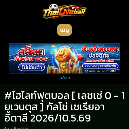
เมนู
สล็อต
#ไฮไลท์ฟุตบอล [ เลชเช่ 0 - 1
ยูเวนตุส ] กัลโช่ เซเรียอา
อิตาลี 2026/10.5.69
Admin
May 11 2026