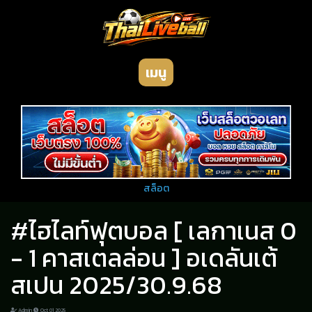
เมนู
สล็อต
#ไฮไลท์ฟุตบอล [ เลกาเนส 0
- 1 คาสเตลล่อน ] อเดลันเต้
สเปน 2025/30.9.68
Admin
Oct 01 2025