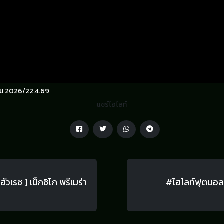
เปน 2026/22.4.69
แชร์ไฮไลท์
ัวเรซ ] เม็กซิโก พรีเมร่า
#ไฮไลท์ฟุตบอล [