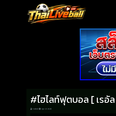
#ไฮไลท์ฟุตบอล [ เรอัล
Admin
Apr 23 2026