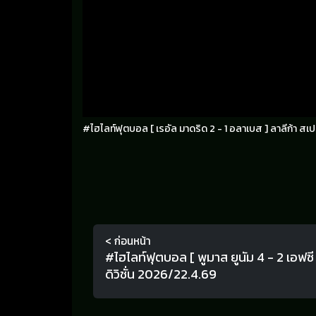
#ไฮไลท์ฟุตบอล [ เรอัล มาดริด 2 - 1 อลาเบส ] ลาลีก้า ส
< ก่อนหน้า
#ไฮไลท์ฟุตบอล [ พูมาส ยูนัม 4 - 2 เอฟซี ฮ
ดิวิชั่น 2026/22.4.69