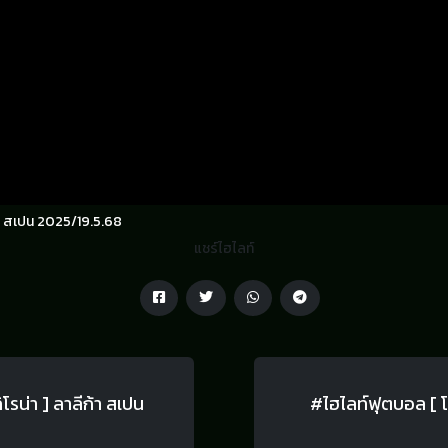
ีก้า สเปน 2025/19.5.68
แชร์ไฮไลท์
โรน่า ] ลาลีก้า สเปน
#ไฮไลท์ฟุตบอล [ โอ