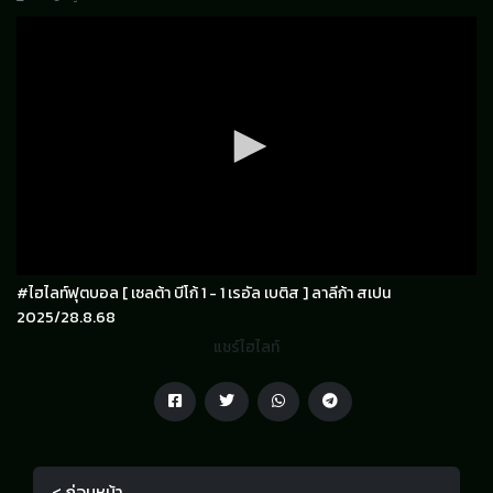
#ไฮไลท์ฟุตบอล [ เซลต้า บีโก้ 1 - 1 เรอัล เบติส ] ลาลีก้า สเปน
2025/28.8.68
แชร์ไฮไลท์
< ก่อนหน้า