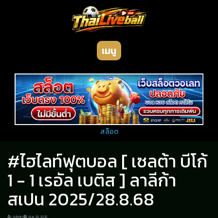
เมนู
สล็อต
#ไฮไลท์ฟุตบอล [ เซลต้า บีโก้
1 - 1 เรอัล เบติส ] ลาลีก้า
สเปน 2025/28.8.68
Admin
Aug 28 2025