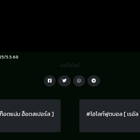
025/5.5.68
แชร์ไฮไลท์
 ท็อตแน่ม ฮ็อตสเปอร์ส ]
#ไฮไลท์ฟุตบอล [ เรอัล 