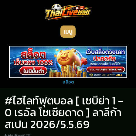
เมนู
สล็อต
#ไฮไลท์ฟุตบอล [ เซบีย่า 1 -
0 เรอัล โซเซียดาด ] ลาลีก้า
สเปน 2026/5.5.69
Admin
May 06 2026