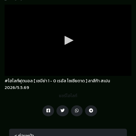
#ไฮไลท์ฟุตบอล [ เซบีย่า 1 - 0 เรอัล โซเซียดาด ] ลาลีก้า สเปน
2026/5.5.69
แชร์ไฮไลท์
< ก่อนหน้า