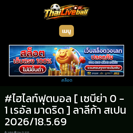
เมนู
สล็อต
#ไฮไลท์ฟุตบอล [ เซบีย่า 0 -
1 เรอัล มาดริด ] ลาลีก้า สเปน
2026/18.5.69
Admin
May 19 2026