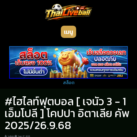
เมนู
สล็อต
#ไฮไลท์ฟุตบอล [ เจนัว 3 - 1
เอ็มโปลี ] โคปปา อิตาเลีย คัพ
2025/26.9.68
Admin
Sep 27 2025