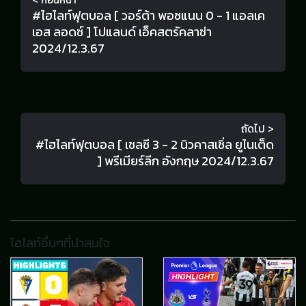
#ไฮไลท์ฟุตบอล [ วอร์ต้า พอซแนน 0 - 1 แอลเค
เอส ลอดซ์ ] โปแลนด์ เอ็คสตรัคลาซ่า
2024/12.3.67
ถัดไป >
#ไฮไลท์ฟุตบอล [ เชลซี 3 - 2 นิวคาสเซิ่ล ยูไนเต็ด
] พรีเมียร์ลีก อังกฤษ 2024/12.3.67
ไฮไลท์อื่นๆที่น่าสนใจ